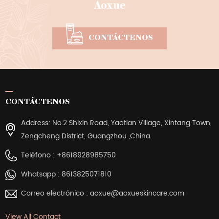
Aoxue
CONTÁCTENOS
CONTÁCTENOS
Address: No.2 Shixin Road, Yaotian Village, Xintang Town,
Zengcheng District, Guangzhou ,China
Teléfono :
+8618928985750
Whatsapp :
8613825071810
Correo electrónico :
aoxue@aoxueskincare.com
View All Contact