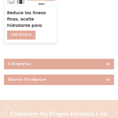
Reduce las líneas
finas, aceite
hidratante para
labios, potenciador
VER DETALLE
transparente
vegano, brillo de
labios más
regordete
Categorías
Nuevos Productos
Comience Su Propia Fórmula Con