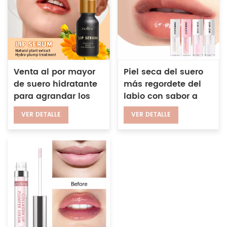
Venta al por mayor
Piel seca del suero
de suero hidratante
más regordete del
para agrandar los
labio con sabor a
labios y arrugas,
fruta de encargo del
VER DETALLE
VER DETALLE
adecuado para uso
OEM que humecta el
diurno y nocturno
aceite claro del labio