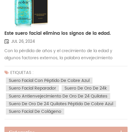
Este suero facial elimina los signos de la edad.
JUL 26, 2024
Con la pérdida de años y el crecimiento de la edad y
algunos factores externos, la palabra envejecimiento
siempre ha estado con nosotros, la piel tirante se relaja
gradualmente, el color de la piel empeora cada vez más y
ETIQUETAS :
las arrugas son cada vez más, en la actualidad. La...
Suero Facial Con Péptido De Cobre Azul
Suero Facial Reparador
Suero De Oro De 24k
Suero Antienvejecimiento De Oro De 24 Quilates
Suero De Oro De 24 Quilates Péptido De Cobre Azul
Suero Facial De Colágeno