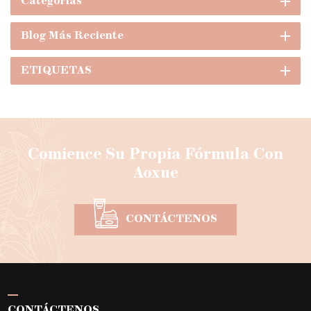
Categorías
Blog Más Reciente
ETIQUETAS
Comience Su Propia Fórmula Con
Aoxue
CONTÁCTENOS
CONTÁCTENOS