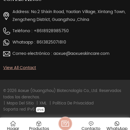
Address: No.2 Shixin Road, Yaotian Village, Xintang Town,
Zengcheng District, Guangzhou ,China
Teléfono :
+8618928985750
Whatsapp :
8613825071810
Correo electrónico :
aoxue@aoxueskincare.com
View All Contact
© 2026 Aoxue (Guangzhou) Biotecnología Co., Ltd. Reservados
todos los derechos.
|
Mapa Del Sitio
|
XML
|
Política De Privacidad
Soporta red IPv6
Hogar
Productos
Contacto
WhatsApp