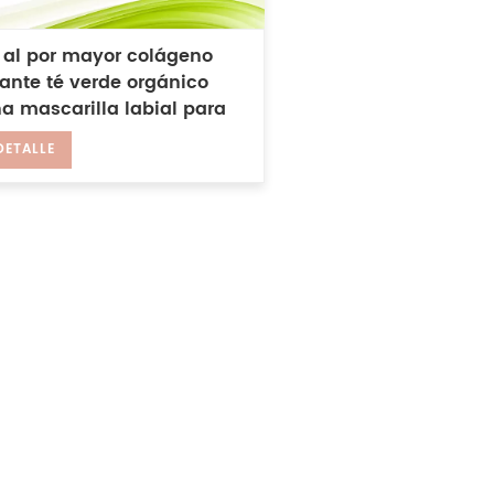
 al por mayor colágeno
ante té verde orgánico
a mascarilla labial para
r reparación de labios
DETALLE
tados