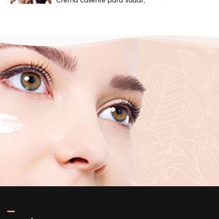
Crema caliente para sudar,
gel anticelulítico para
perder peso, crema
adelgazante para quemar
grasa del vientre y el brazo
Ingredientes de seguridad
a base de hierbas
naturales, crema
iluminadora, crema
blanqueadora para el
rostro, las axilas y el cuerpo
Suero puro iluminador
hidratante profundo del
ácido hialurónico 2 b5 del
cuidado de la piel de la
etiqueta privada para la
cara