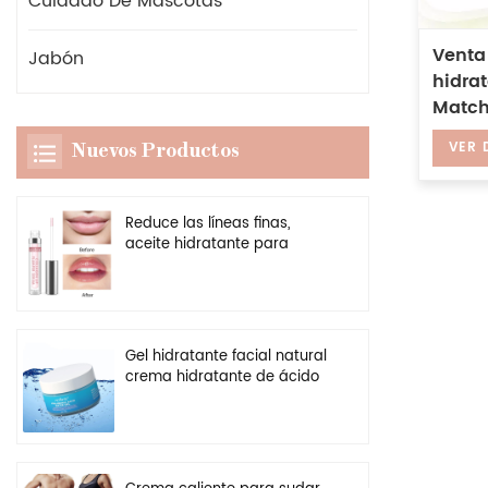
Cuidado De Mascotas
Venta
Jabón
hidrat
Match
dormi
VER 
Nuevos Productos
agrie
Reduce las líneas finas,
aceite hidratante para
labios, potenciador
transparente vegano, brillo
de labios más regordete
Gel hidratante facial natural
crema hidratante de ácido
hialurónico personalizado al
por mayor