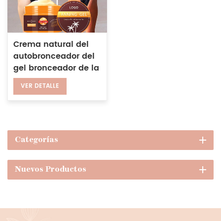
Crema natural del
autobronceador del
gel bronceador de la
tumbona del
VER DETALLE
bronceador
intensivo de encargo
del logotipo
Categorías
Nuevos Productos