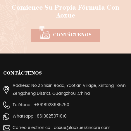
Comience Su Propia Fórmula Con
Aoxue
CONTÁCTENOS
CONTÁCTENOS
Address: No.2 Shixin Road, Yaotian Village, Xintang Town,
Zengcheng District, Guangzhou ,China
Teléfono :
+8618928985750
Whatsapp :
8613825071810
Correo electrónico :
aoxue@aoxueskincare.com