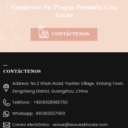
Comience Su Propia Fórmula Con
Aoxue
CONTÁCTENOS
CONTÁCTENOS
Address: No.2 Shixin Road, Yaotian Village, Xintang Town,
Zengcheng District, Guangzhou ,China
Teléfono :
+8618928985750
Whatsapp :
8613825071810
Correo electrónico :
aoxue@aoxueskincare.com