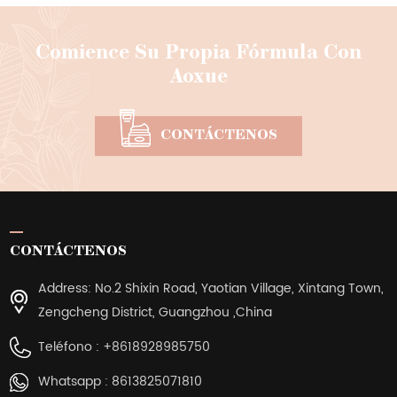
Comience Su Propia Fórmula Con
Aoxue
CONTÁCTENOS
CONTÁCTENOS
Address: No.2 Shixin Road, Yaotian Village, Xintang Town,
Zengcheng District, Guangzhou ,China
Teléfono :
+8618928985750
Whatsapp :
8613825071810