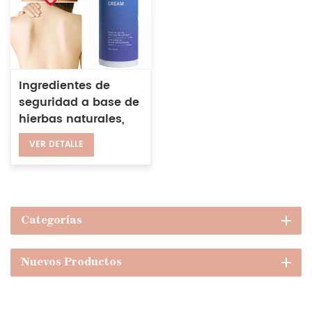
Ingredientes de
seguridad a base de
hierbas naturales,
crema iluminadora,
VER DETALLE
crema
blanqueadora para
el rostro, las axilas y
el cuerpo
Categorías
Nuevos Productos