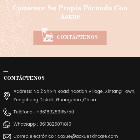
Comience Su Propia Fórmula Con
Aoxue
CONTÁCTENOS
CONTÁCTENOS
Address: No.2 Shixin Road, Yaotian Village, Xintang Town,
Zengcheng District, Guangzhou ,China
Teléfono :
+8618928985750
Whatsapp :
8613825071810
Correo electrónico :
aoxue@aoxueskincare.com