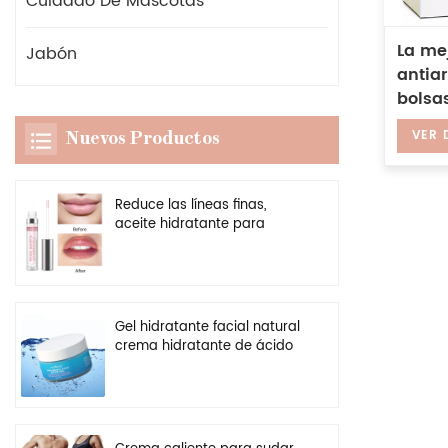
Cuidado De Mascotas
La me
Jabón
antiar
bolsas
reafir
VER 
Nuevos Productos
antie
Reduce las líneas finas,
aceite hidratante para
labios, potenciador
transparente vegano, brillo
de labios más regordete
Gel hidratante facial natural
crema hidratante de ácido
hialurónico personalizado al
por mayor