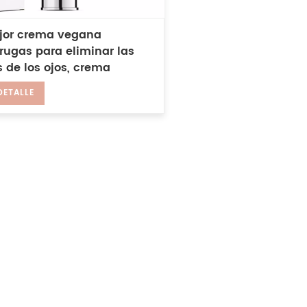
jor crema vegana
rugas para eliminar las
 de los ojos, crema
mante para los ojos
DETALLE
nvejecimiento