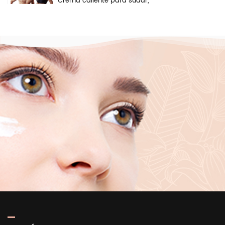
Crema caliente para sudar,
gel anticelulítico para
perder peso, crema
adelgazante para quemar
grasa del vientre y el brazo
Ingredientes de seguridad
a base de hierbas
naturales, crema
iluminadora, crema
blanqueadora para el
rostro, las axilas y el cuerpo
Suero puro iluminador
hidratante profundo del
ácido hialurónico 2 b5 del
cuidado de la piel de la
etiqueta privada para la
cara