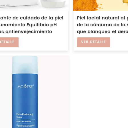
ante de cuidado de la piel
Piel facial natural al
ueamiento Equilibrio pH
de la cúrcuma de la 
as antienvejecimiento
que blanquea el aero
na C Tónico facial
iluminador antiacné
DETALLE
VER DETALLE