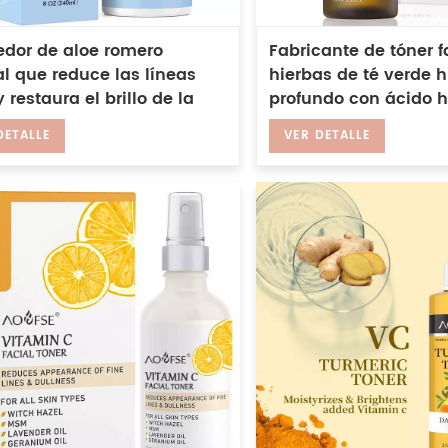
edor de aloe romero
Fabricante de tóner f
l que reduce las líneas
hierbas de té verde h
y restaura el brillo de la
profundo con ácido h
ónico con ácido glicólico
para piel suave
DETALLE
VER DETALLE
pieles secas