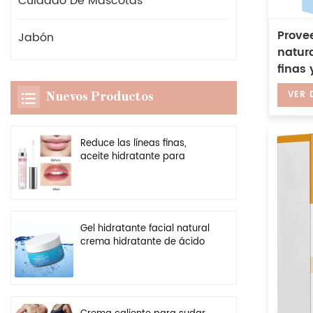
Cuidado De Mascotas
Prove
Jabón
natura
finas 
piel T
VER 
Nuevos Productos
para 
Reduce las líneas finas,
aceite hidratante para
labios, potenciador
transparente vegano, brillo
de labios más regordete
Gel hidratante facial natural
crema hidratante de ácido
hialurónico personalizado al
por mayor