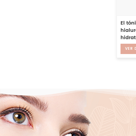
El tón
hialur
hidrat
VER 