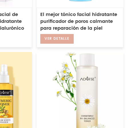
acial de
El mejor tónico facial hidratante
idratante
purificador de poros calmante
ialurónico
para reparación de la piel
hipoalergénico natural puro
VER DETALLE