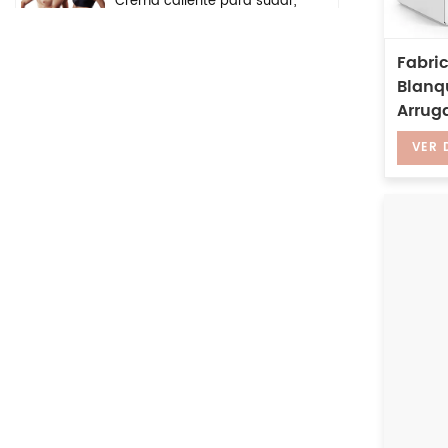
Crema caliente para sudar,
gel anticelulítico para
perder peso, crema
adelgazante para quemar
Fabric
grasa del vientre y el brazo
Blanq
Arrug
Ingredientes de seguridad
Vitami
a base de hierbas
VER 
naturales, crema
iluminadora, crema
blanqueadora para el
rostro, las axilas y el cuerpo
Suero puro iluminador
hidratante profundo del
ácido hialurónico 2 b5 del
cuidado de la piel de la
etiqueta privada para la
cara