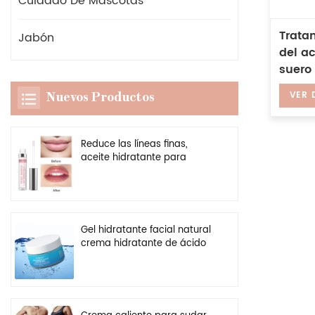
Cuidado De Mascotas
Trata
Jabón
del a
suero 
vitam
VER 
Nuevos Productos
Reduce las líneas finas,
aceite hidratante para
labios, potenciador
transparente vegano, brillo
de labios más regordete
Gel hidratante facial natural
crema hidratante de ácido
hialurónico personalizado al
por mayor