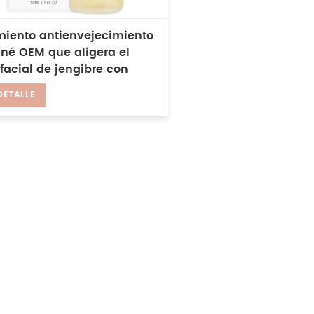
miento antienvejecimiento
cné OEM que aligera el
facial de jengibre con
ina C
DETALLE