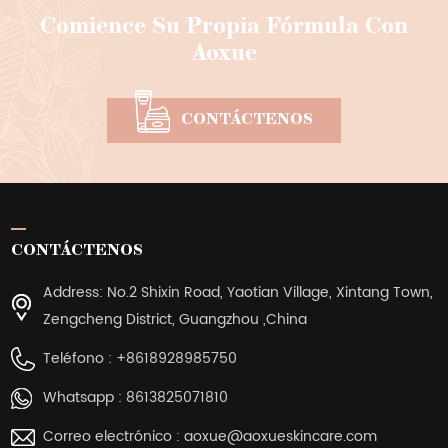
Comience Su Propia Fórmula Con
Aoxue
CONTÁCTENOS
CONTÁCTENOS
Address: No.2 Shixin Road, Yaotian Village, Xintang Town,
Zengcheng District, Guangzhou ,China
Teléfono :
+8618928985750
Whatsapp :
8613825071810
Correo electrónico :
aoxue@aoxueskincare.com