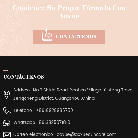
Comience Su Propia Fórmula Con
Aoxue
CONTÁCTENOS
CONTÁCTENOS
Address: No.2 Shixin Road, Yaotian Village, Xintang Town,
Zengcheng District, Guangzhou ,China
Teléfono :
+8618928985750
Whatsapp :
8613825071810
Correo electrónico :
aoxue@aoxueskincare.com