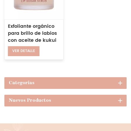
Exfoliante orgánico
para brillo de labios
con aceite de kukui
de caña de azúcar,
VER DETALLE
exfoliante para el
cuidado de los
labios con manteca
de karité
Categorías
Nuevos Productos