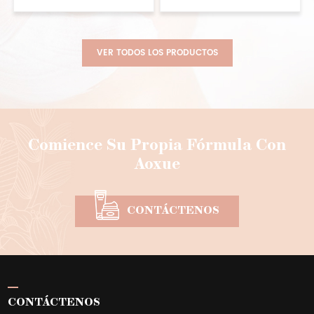
e indolora, brinda un servicio
servicio personalizado,
para hombres
sensibles
personalizado, contáctenos
contáctenos para obtener
para obtener muestras
muestras.
VER TODOS LOS PRODUCTOS
Comience Su Propia Fórmula Con
Aoxue
CONTÁCTENOS
CONTÁCTENOS