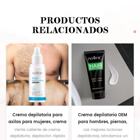
PRODUCTOS
RELACIONADOS
Crema depilatoria para
Crema depilatoria OEM
axilas para mujeres, crema
para hombres, piernas,
depilatoria orgánica para
brazos, axilas, crema
Venta caliente de crema
Las mejores lociones
manos, cuerpo y piernas
depilatoria para zonas
depilatoria, depilación rápida
depilatorias, brindamos un