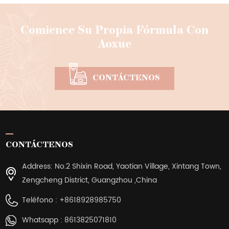
Comience Su Propia Fórmula Con
Aoxue
CONTÁCTENOS
CONTÁCTENOS
Address: No.2 Shixin Road, Yaotian Village, Xintang Town,
Zengcheng District, Guangzhou ,China
Teléfono :
+8618928985750
Whatsapp :
8613825071810