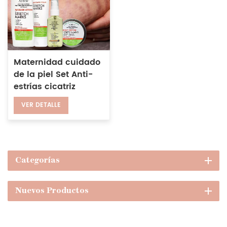
Maternidad cuidado
de la piel Set Anti-
estrías cicatriz
reparación aceite
VER DETALLE
masaje crema
loción manteca de
cacao blam
Categorías
Nuevos Productos