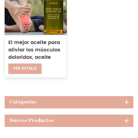
El mejor aceite para
aliviar los músculos
doloridos, aceite
esencial relajante
VER DETALLE
para músculos
corporales de
lavanda Natural
Categorías
Nuevos Productos