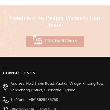
Comience Su Propia Fórmula Con
Aoxue
CONTÁCTENOS
CONTÁCTENOS
Address: No.2 Shixin Road, Yaotian Village, Xintang Town,
Zengcheng District, Guangzhou ,China
Teléfono :
+8618928985750
Whatsapp :
8613825071810