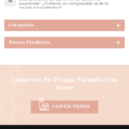
sorprende! ¿El efecto es comparable al de la
cirugía microplástica?
Categorías
Nuevos Productos
Comience Su Propia Fórmula Con
Aoxue
CONTÁCTENOS