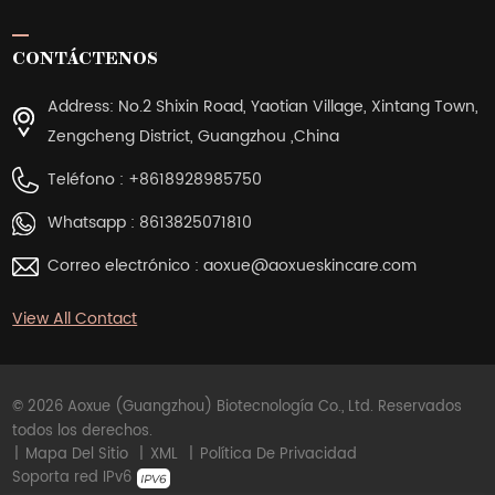
CONTÁCTENOS
Address: No.2 Shixin Road, Yaotian Village, Xintang Town,
Zengcheng District, Guangzhou ,China
Teléfono :
+8618928985750
Whatsapp :
8613825071810
Correo electrónico :
aoxue@aoxueskincare.com
View All Contact
© 2026 Aoxue (Guangzhou) Biotecnología Co., Ltd. Reservados
todos los derechos.
|
Mapa Del Sitio
|
XML
|
Política De Privacidad
Soporta red IPv6