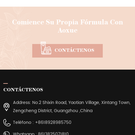
Comience Su Propia Fórmula Con
Aoxue
CONTÁCTENOS
CONTÁCTENOS
Address: No.2 Shixin Road, Yaotian Village, Xintang Town,
Zengcheng District, Guangzhou ,China
Teléfono :
+8618928985750
Whatsapp :
8613825071810