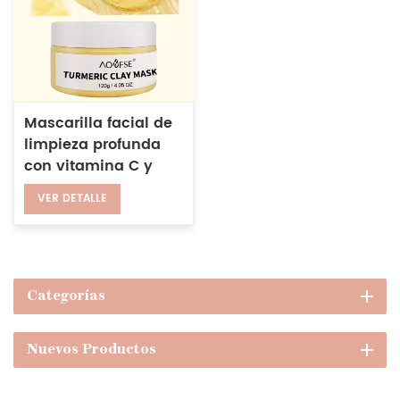
Mascarilla facial de
limpieza profunda
con vitamina C y
jengibre, exfoliante
VER DETALLE
para puntos negros,
ilumina la
mascarilla de arcilla
de cúrcuma
Categorías
Nuevos Productos