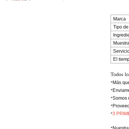
gel anticelulítico para
perder peso, crema
adelgazante para quemar
Marca
grasa del vientre y el brazo
Tipo de
Ingredientes de seguridad
Ingredi
a base de hierbas
Muestr
naturales, crema
iluminadora, crema
Servici
blanqueadora para el
El tiem
rostro, las axilas y el cuerpo
Suero puro iluminador
hidratante profundo del
Todos lo
ácido hialurónico 2 b5 del
Más qu
*
cuidado de la piel de la
etiqueta privada para la
Enviam
*
cara
Somos u
*
Proveed
*
3 PRI
*
Nuestra
*