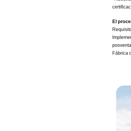
certifica
El proce
Requisit
Implemen
posventa
Fábrica 