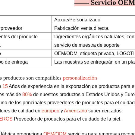
—— Servicio O
Aoxue/Personalizado
 proveedor
Fabricación venta directa.
entes del producto
Ingredientes orgánicos naturales, con 
a
servicio de muestra de soporte
o
OEM/ODM, etiqueta privada, LOGOTIPO
po de entrega
Las muestras se entregarán en un pla
s productos son compatibles
personalización
e
15
Años de experiencia en la exportación de productos para el 
os más de
80%
de nuestros productos a Estados Unidos y Eur
no de los principales proveedores de productos para el cuidado
ores de calidad en
europeo
y
Americano
supermercados
MEROS
Proveedor de productos para el cuidado de la piel.
 fábrica proporciona
OEM/ODM
servicios para empresas recono