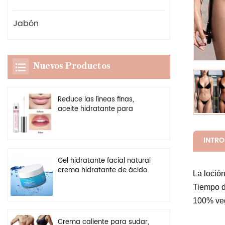
Jabón
Nuevos Productos
Reduce las líneas finas,
aceite hidratante para
labios, potenciador
transparente vegano, brillo
de labios más regordete
INTR
Gel hidratante facial natural
crema hidratante de ácido
La loció
hialurónico personalizado al
Tiempo d
por mayor
100% veg
Crema caliente para sudar,