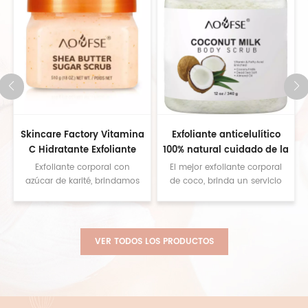
,
Skincare Factory Vitamina
Exfoliante anticelulítico
l
C Hidratante Exfoliante
100% natural cuidado de la
nutritivo Exfoliante corporal
piel suavizante exfoliante
Exfoliante corporal con
El mejor exfoliante corporal
de azúcar con sabor a fruta
corporal con leche de coco
azúcar de karité, brindamos
de coco, brinda un servicio
un servicio personalizado,
personalizado, contáctenos
contáctenos para obtener
para obtener muestras.
muestras
VER TODOS LOS PRODUCTOS