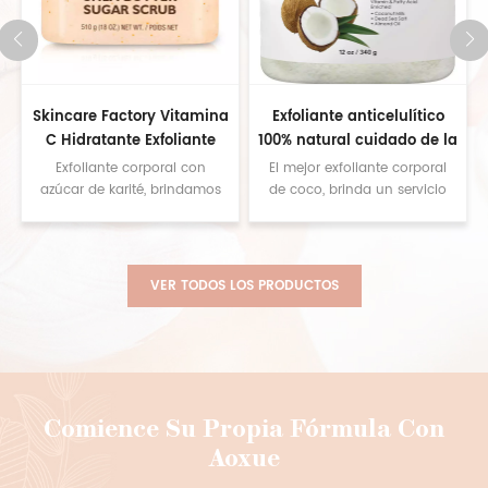
,
Skincare Factory Vitamina
Exfoliante anticelulítico
l
C Hidratante Exfoliante
100% natural cuidado de la
nutritivo Exfoliante corporal
piel suavizante exfoliante
Exfoliante corporal con
El mejor exfoliante corporal
de azúcar con sabor a fruta
corporal con leche de coco
azúcar de karité, brindamos
de coco, brinda un servicio
un servicio personalizado,
personalizado, contáctenos
contáctenos para obtener
para obtener muestras.
muestras
VER TODOS LOS PRODUCTOS
Comience Su Propia Fórmula Con
Aoxue