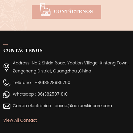
CONTÁCTENOS
CONTÁCTENOS
Address: No.2 Shixin Road, Yaotian Village, Xintang Town,
Zengcheng District, Guangzhou ,China
Teléfono :
+8618928985750
Whatsapp :
8613825071810
Correo electrónico :
aoxue@aoxueskincare.com
View All Contact