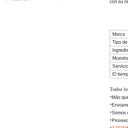
con su m
gel anticelulítico para
perder peso, crema
adelgazante para quemar
grasa del vientre y el brazo
Ingredientes de seguridad
Marca
a base de hierbas
Tipo de
naturales, crema
iluminadora, crema
Ingredi
blanqueadora para el
Muestr
rostro, las axilas y el cuerpo
Servici
Suero puro iluminador
hidratante profundo del
El tiem
ácido hialurónico 2 b5 del
cuidado de la piel de la
Todos lo
etiqueta privada para la
cara
Más qu
*
Enviam
*
Somos u
*
Proveed
*