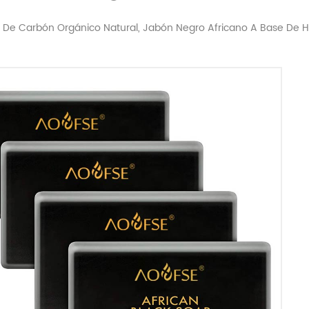
 De Carbón Orgánico Natural, Jabón Negro Africano A Base De H