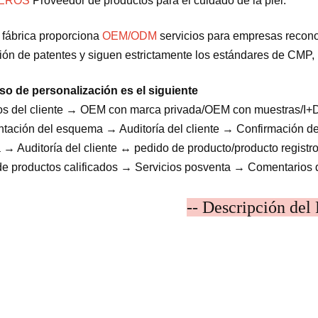
MEROS
Proveedor de productos para el cuidado de la piel.
 fábrica proporciona
OEM/ODM
servicios para empresas recono
ción de patentes y siguen estrictamente los estándares de CMP, 
so de personalización es el siguiente
os del cliente → OEM con marca privada/OEM con muestras/I+
tación del esquema → Auditoría del cliente → Confirmación de
 → Auditoría del cliente ↔ pedido de producto/producto regis
de productos calificados → Servicios posventa → Comentarios 
-- Descripción del 