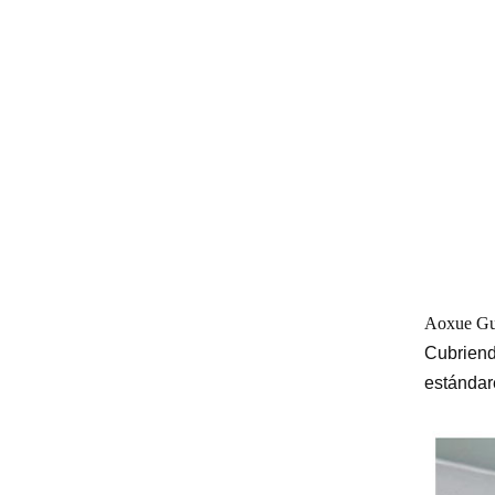
Aoxue Gu
Cubriend
estándare