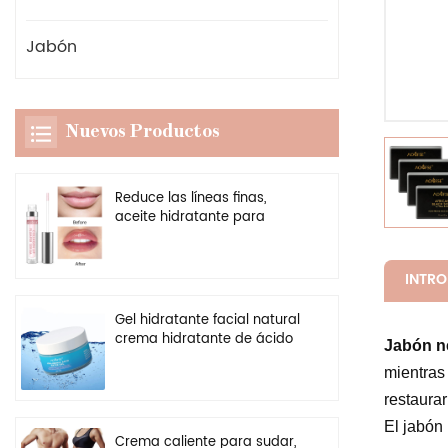
Jabón
Nuevos Productos
Reduce las líneas finas,
aceite hidratante para
labios, potenciador
transparente vegano, brillo
de labios más regordete
INTR
Gel hidratante facial natural
crema hidratante de ácido
Jabón n
hialurónico personalizado al
mientras 
por mayor
restaurar
El jabón 
Crema caliente para sudar,