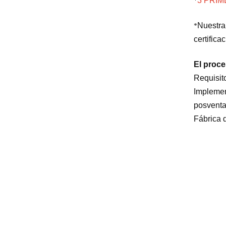
3 PRI
*
Nuestra
*
certifica
El proce
Requisit
Implemen
posventa
Fábrica 