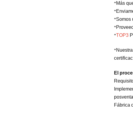
Más qu
*
Enviam
*
Somos u
*
Proveed
*
TOP3
Pr
*
Nuestra
*
certifica
El proce
Requisit
Implemen
posventa
Fábrica 