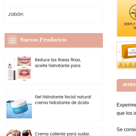
Jabón
Nuevos Productos
Reduce las líneas finas,
aceite hidratante para
labios, potenciador
transparente vegano, brillo
de labios más regordete
INTR
Gel hidratante facial natural
crema hidratante de ácido
Experime
hialurónico personalizado al
que los i
por mayor
Se consid
Crema caliente para sudar,