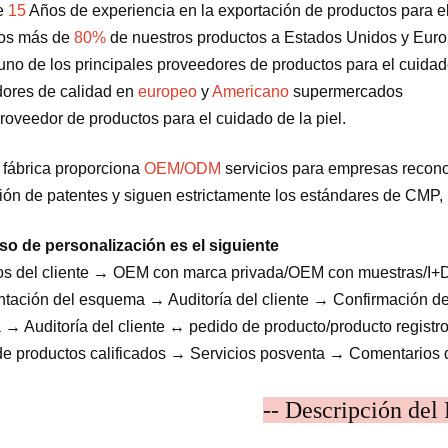
e
15
Años de experiencia en la exportación de productos para el 
os más de
80%
de nuestros productos a Estados Unidos y Eur
no de los principales proveedores de productos para el cuidado
ores de calidad en
europeo
y
Americano
supermercados
oveedor de productos para el cuidado de la piel.
 fábrica proporciona
OEM/ODM
servicios para empresas recono
ción de patentes y siguen estrictamente los estándares de CMP, 
so de personalización es el siguiente
os del cliente → OEM con marca privada/OEM con muestras/I+
tación del esquema → Auditoría del cliente → Confirmación de
 → Auditoría del cliente ↔ pedido de producto/producto regis
de productos calificados → Servicios posventa → Comentarios 
-- Descripción del 