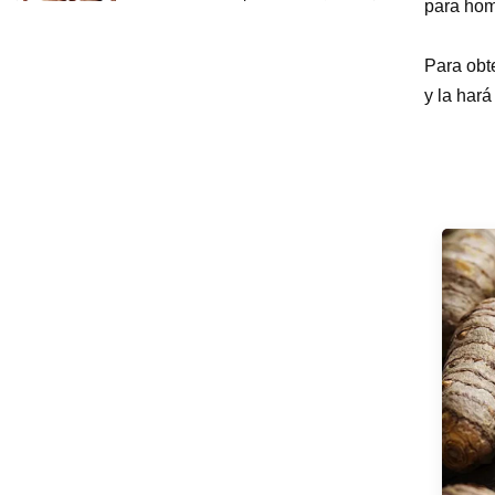
para hom
gel anticelulítico para
perder peso, crema
adelgazante para quemar
Para obt
grasa del vientre y el brazo
y la har
Ingredientes de seguridad
a base de hierbas
naturales, crema
iluminadora, crema
blanqueadora para el
rostro, las axilas y el cuerpo
Suero puro iluminador
hidratante profundo del
ácido hialurónico 2 b5 del
cuidado de la piel de la
etiqueta privada para la
cara