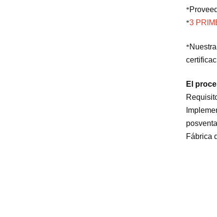
Proveed
*
3 PRI
*
Nuestra
*
certifica
El proce
Requisit
Implemen
posventa
Fábrica 