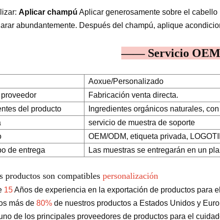
lizar:
Aplicar champú
Aplicar generosamente sobre el cabello
larar abundantemente. Después del champú, aplique acondicion
—— Servicio O
Aoxue/Personalizado
 proveedor
Fabricación venta directa.
entes del producto
Ingredientes orgánicos naturales, con 
a
servicio de muestra de soporte
o
OEM/ODM, etiqueta privada, LOGOTIPO
po de entrega
Las muestras se entregarán en un pla
s productos son compatibles
personalización
e
15
Años de experiencia en la exportación de productos para el 
os más de
80%
de nuestros productos a Estados Unidos y Eur
no de los principales proveedores de productos para el cuidado