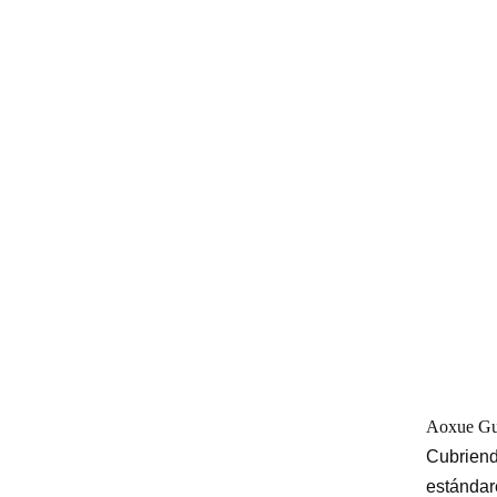
Aoxue Gu
Cubriend
estándare