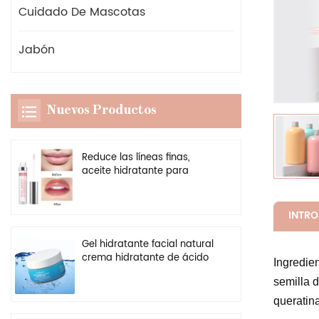
Cuidado De Mascotas
Jabón
Nuevos Productos
Reduce las líneas finas,
aceite hidratante para
labios, potenciador
transparente vegano, brillo
de labios más regordete
INTR
Gel hidratante facial natural
crema hidratante de ácido
Ingredien
hialurónico personalizado al
semilla d
por mayor
queratina