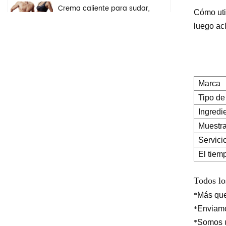
Crema caliente para sudar,
Cómo uti
gel anticelulítico para
luego ac
perder peso, crema
adelgazante para quemar
grasa del vientre y el brazo
Ingredientes de seguridad
a base de hierbas
Marca
naturales, crema
Tipo de
iluminadora, crema
blanqueadora para el
Ingredi
rostro, las axilas y el cuerpo
Muestr
Suero puro iluminador
Servici
hidratante profundo del
ácido hialurónico 2 b5 del
El tiem
cuidado de la piel de la
etiqueta privada para la
cara
Todos lo
Más qu
*
Enviam
*
Somos u
*