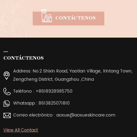
CONTÁCTENOS
CONTÁCTENOS
Address: No.2 Shixin Road, Yaotian Village, Xintang Town,
Zengcheng District, Guangzhou ,China
Teléfono :
+8618928985750
Whatsapp :
8613825071810
Correo electrónico :
aoxue@aoxueskincare.com
View All Contact