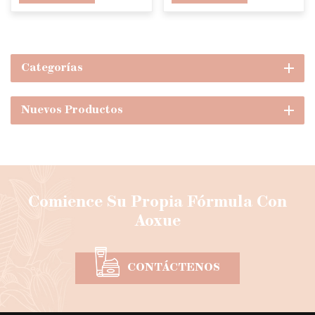
ilumina la
espinillas, máscara
mascarilla de arcilla
de barro rosa
de cúrcuma
Categorías
Nuevos Productos
Comience Su Propia Fórmula Con
Aoxue
CONTÁCTENOS