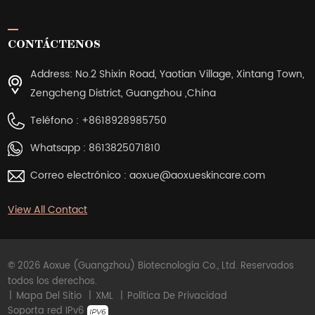
CONTÁCTENOS
Address: No.2 Shixin Road, Yaotian Village, Xintang Town,
Zengcheng District, Guangzhou ,China
Teléfono :
+8618928985750
Whatsapp :
8613825071810
Correo electrónico :
aoxue@aoxueskincare.com
View All Contact
© 2026 Aoxue (Guangzhou) Biotecnología Co., Ltd. Reservados
todos los derechos.
|
Mapa Del Sitio
|
XML
|
Política De Privacidad
Soporta red IPv6