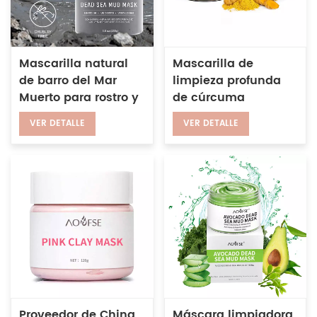
Mascarilla natural
Mascarilla de
de barro del Mar
limpieza profunda
Muerto para rostro y
de cúrcuma
cuerpo.
orgánica con control
VER DETALLE
VER DETALLE
de aceite de
desintoxicación
suave y logotipo
personalizado
Proveedor de China,
Máscara limpiadora