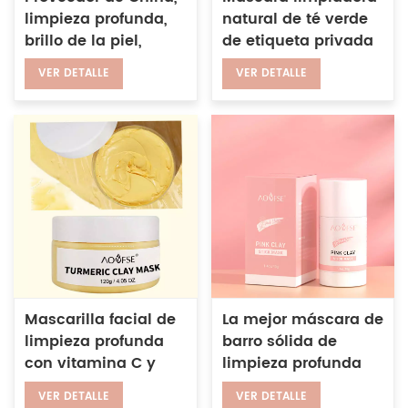
limpieza profunda,
natural de té verde
brillo de la piel,
de etiqueta privada
mascarilla de arcilla
Máscara orgánica
VER DETALLE
VER DETALLE
rosa, mascarilla de
vegana de barro de
barro rosa
aguacate del Mar
blanqueadora de
Muerto
caolín
Mascarilla facial de
La mejor máscara de
limpieza profunda
barro sólida de
con vitamina C y
limpieza profunda
jengibre, exfoliante
de rosa natural,
VER DETALLE
VER DETALLE
para puntos negros,
palo, eliminación de