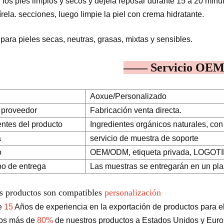
 los pies limpios y secos y déjela reposar durante 15 a 20 min
írela. secciones, luego limpie la piel con crema hidratante.
para pieles secas, neutras, grasas, mixtas y sensibles.
—— Servicio O
Aoxue/Personalizado
 proveedor
Fabricación venta directa.
entes del producto
Ingredientes orgánicos naturales, con 
a
servicio de muestra de soporte
o
OEM/ODM, etiqueta privada, LOGOTIPO
po de entrega
Las muestras se entregarán en un pla
s productos son compatibles
personalización
e
15
Años de experiencia en la exportación de productos para el 
os más de
80%
de nuestros productos a Estados Unidos y Eur