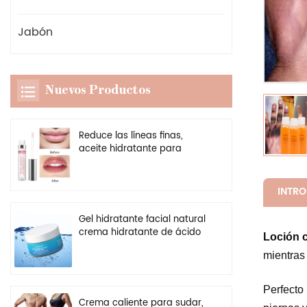
Jabón
Nuevos Productos
Reduce las líneas finas,
aceite hidratante para
labios, potenciador
transparente vegano, brillo
de labios más regordete
INTR
Gel hidratante facial natural
crema hidratante de ácido
Loción c
hialurónico personalizado al
mientras 
por mayor
Perfecto 
Crema caliente para sudar,