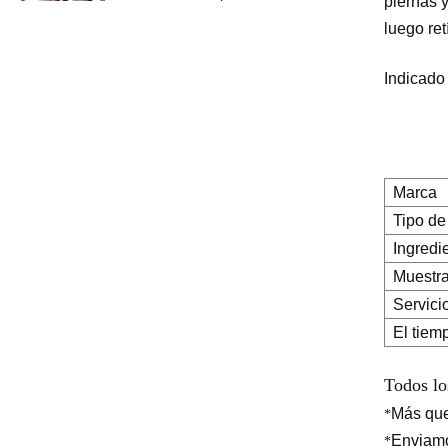
piernas y
gel anticelulítico para
luego ret
perder peso, crema
adelgazante para quemar
grasa del vientre y el brazo
Indicado 
Ingredientes de seguridad
a base de hierbas
naturales, crema
iluminadora, crema
blanqueadora para el
Marca
rostro, las axilas y el cuerpo
Tipo de
Suero puro iluminador
Ingredi
hidratante profundo del
ácido hialurónico 2 b5 del
Muestr
cuidado de la piel de la
Servici
etiqueta privada para la
cara
El tiem
Todos lo
Más qu
*
Enviam
*