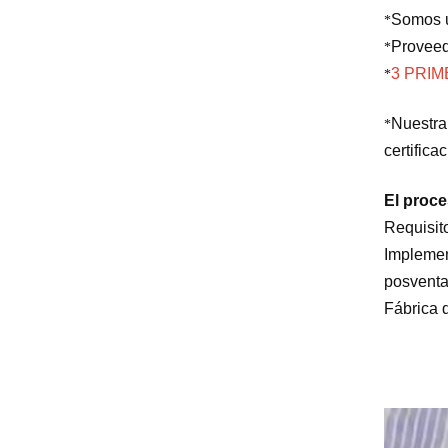
Somos u
*
Proveed
*
3 PRI
*
Nuestra
*
certifica
El proce
Requisit
Implemen
posventa
Fábrica 