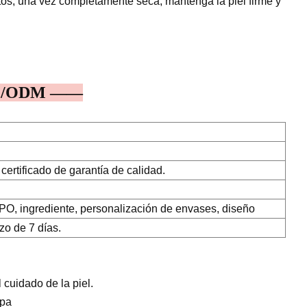
utos; una vez completamente seca, mantenga la piel firme y
EM/ODM ——
certificado de garantía de calidad.
, ingrediente, personalización de envases, diseño
zo de 7 días.
cuidado de la piel.
opa